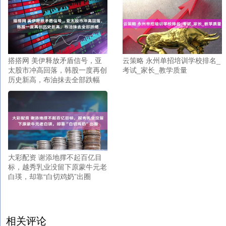
搭搭网 美伊释放矛盾信号，亚
云策略 永州单招培训学校排名_
太股市冲高回落，韩股一度再创
考试_家长_教学质量
历史新高，布油抹去全部跌幅
大彩配资 谢添地撑不起百亿目
标，越秀乳业没留下原蒙牛元老
白瑛，却靠“白切鸡奶”出圈
相关评论