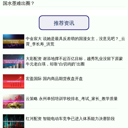
国水墨难出圈？
推荐资讯
中金宸大 说她是最具反差萌的国漫女主，没意见吧？_云
霄_李长寿_洪荒
大彩配资 谢添地撑不起百亿目标，越秀乳业没留下原蒙
牛元老白瑛，却靠“白切鸡奶”出圈
宏盈国际 国内商品期货夜盘开盘
云策略 永州单招培训学校排名_考试_家长_教学质量
红河配资 智能电动车竞争已进入体系能力决赛阶段