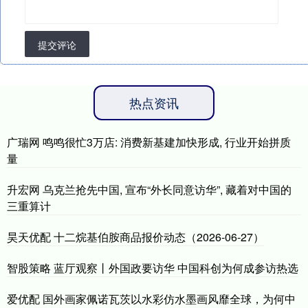
提交评论
热点资讯
广瑞网 鸣鸣很忙3万店: 消费新基建加快形成, 行业开始拼质
量
升宏网 乌克兰抢先中国, 宣布“外长同意访华”, 藏着对中国的
三重算计
昊天优配 十二烷基伯胺商品报价动态（2026-06-27）
智股策略 蓝厅观察丨外国政要访华 中国科创为何成参访热选
爱优配 国外画家佩诺瓦茨以水彩仿水墨画风靡全球，为何中