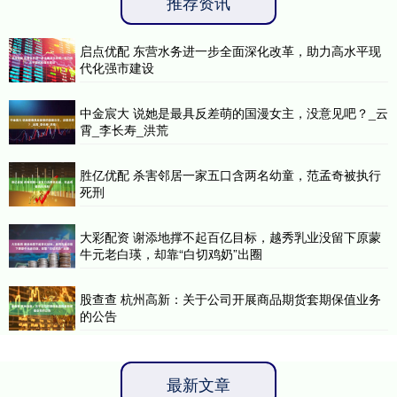
推荐资讯
启点优配 东营水务进一步全面深化改革，助力高水平现
代化强市建设
中金宸大 说她是最具反差萌的国漫女主，没意见吧？_云
霄_李长寿_洪荒
胜亿优配 杀害邻居一家五口含两名幼童，范孟奇被执行
死刑
大彩配资 谢添地撑不起百亿目标，越秀乳业没留下原蒙
牛元老白瑛，却靠“白切鸡奶”出圈
股查查 杭州高新：关于公司开展商品期货套期保值业务
的公告
最新文章